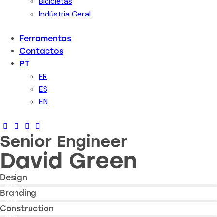
Bicicletas
Indústria Geral
Ferramentas
Contactos
PT
FR
ES
EN
Senior Engineer
David Green
Design
80%
Branding
90%
Construction
88%