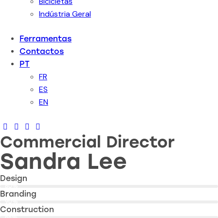
Bicicletas
Indústria Geral
Ferramentas
Contactos
PT
FR
ES
EN
Commercial Director
Sandra Lee
Design
80%
Branding
90%
Construction
88%